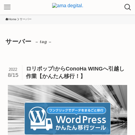
Home
サーバー
サーバー
– tag –
ロリポップ!からConoHa WINGへ引越し
2022
8/15
作業【かんたん移行！】